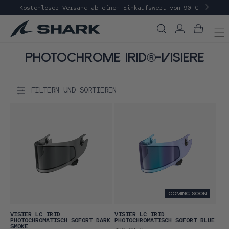
d zum
Kostenloser Versand ab einem Einkaufswert von 90 €
halt
ringen
Anmelden
Warenkorb
S
Photochrome IRID®-Visiere
a
m
FILTERN UND SORTIEREN
m
l
u
n
g
:
COMING SOON
VISIER LC IRID
VISIER LC IRID
PHOTOCHROMATISCH SOFORT DARK
PHOTOCHROMATISCH SOFORT BLUE
SMOKE